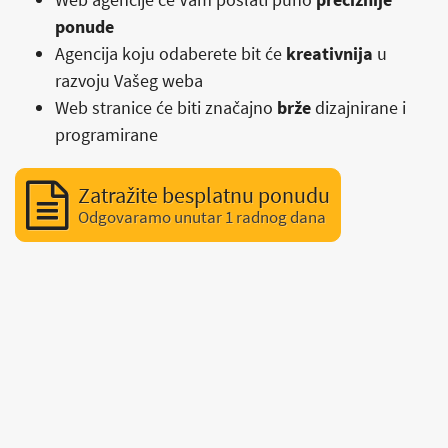
ponude
Agencija koju odaberete bit će
kreativnija
u
razvoju Vašeg weba
Web stranice će biti značajno
brže
dizajnirane i
programirane
Zatražite besplatnu ponudu
Odgovaramo unutar 1 radnog dana