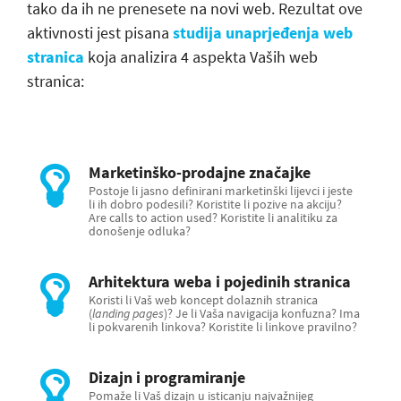
tako da ih ne prenesete na novi web. Rezultat ove
aktivnosti jest pisana
studija unaprjeđenja web
stranica
koja analizira 4 aspekta Vaših web
stranica:
Marketinško-prodajne značajke
Postoje li jasno definirani marketinški lijevci i jeste
li ih dobro podesili? Koristite li pozive na akciju?
Are calls to action used? Koristite li analitiku za
donošenje odluka?
Arhitektura weba i pojedinih stranica
Koristi li Vaš web koncept dolaznih stranica
(
landing pages
)? Je li Vaša navigacija konfuzna? Ima
li pokvarenih linkova? Koristite li linkove pravilno?
Dizajn i programiranje
Pomaže li Vaš dizajn u isticanju najvažnijeg