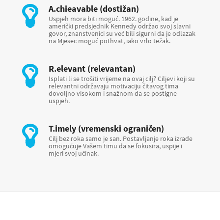
A.chieavable (dostižan)
Uspjeh mora biti moguć. 1962. godine, kad je
američki predsjednik Kennedy održao svoj slavni
govor, znanstvenici su već bili sigurni da je odlazak
na Mjesec moguć pothvat, iako vrlo težak.
R.elevant (relevantan)
Isplati li se trošiti vrijeme na ovaj cilj? Ciljevi koji su
relevantni održavaju motivaciju čitavog tima
dovoljno visokom i snažnom da se postigne
uspjeh.
T.imely (vremenski ograničen)
Cilj bez roka samo je san. Postavljanje roka izrade
omogućuje Vašem timu da se fokusira, uspije i
mjeri svoj učinak.