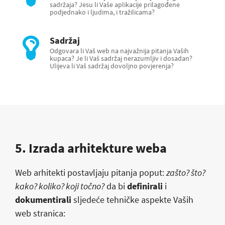
sadržaja? Jesu li Vaše aplikacije prilagođene
podjednako i ljudima, i tražilicama?
Sadržaj
Odgovara li Vaš web na najvažnija pitanja Vaših
kupaca? Je li Vaš sadržaj nerazumljiv i dosadan?
Ulijeva li Vaš sadržaj dovoljno povjerenja?
5. Izrada arhitekture weba
Web arhitekti postavljaju pitanja poput:
zašto? što?
kako? koliko? koji točno?
da bi
definirali
i
dokumentirali
sljedeće tehničke aspekte Vaših
web stranica: