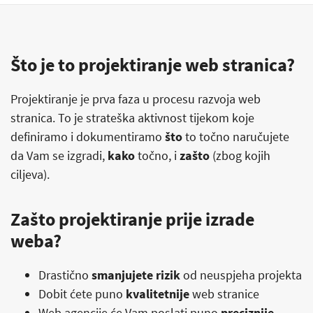
Što je to projektiranje web stranica?
Projektiranje je prva faza u procesu razvoja web
stranica. To je strateška aktivnost tijekom koje
definiramo i dokumentiramo
što
to točno naručujete
da Vam se izgradi,
kako
točno, i
zašto
(zbog kojih
ciljeva).
Zašto projektiranje prije izrade
weba?
Drastično
smanjujete rizik
od neuspjeha projekta
Dobit ćete puno
kvalitetnije
web stranice
Web agencije će Vam poslati puno
preciznije