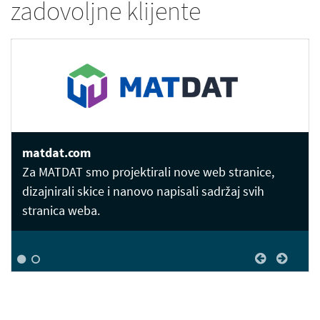
zadovoljne klijente
matdat.com
aluk.hr
Za MATDAT smo projektirali nove web stranice,
dizajnirali skice i nanovo napisali sadržaj svih
stranica weba.
1
2