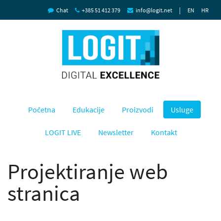
|
Chat
+385 51 412 379
info@logit.net
EN
HR
Početna
Edukacije
Proizvodi
Usluge
LOGIT LIVE
Newsletter
Kontakt
Projektiranje web
stranica