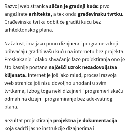
Razvoj web stranica
sličan je gradnji kuće:
prvo
angažirate
arhitekta,
a tek onda
građevinsku tvrtku.
Građevinska tvrtka odbit će graditi kuću bez
arhitektonskog plana.
Nažalost, ima jako puno dizajnera i programera koji
prihvaćaju graditi Vašu kuću na internetu bez projekta.
Preskakanje i olako shvaćanje faze projektiranja ono je
što kasnije postane
najčešći uzrok nezadovoljstva
klijenata.
Internet je još jako mlad, procesi razvoja
web stranica još nisu dovoljno uhodani u svim
tvrtkama, i zbog toga neki dizajneri i programeri skaču
odmah na dizajn i programiranje bez adekvatnog
plana.
Rezultat projektiranja
projektna je dokumentacija
koja sadrži jasne instrukcije dizajnerima i